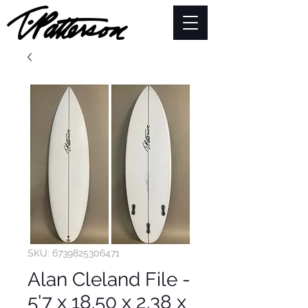
SKU: 6739825306471
Alan Cleland File -
5'7 x 18.50 x 2.38 x