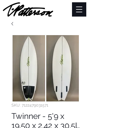
SKU: 7122479031571
Twinner - 5'9 x
19.50 x 2.42 x 30.5L