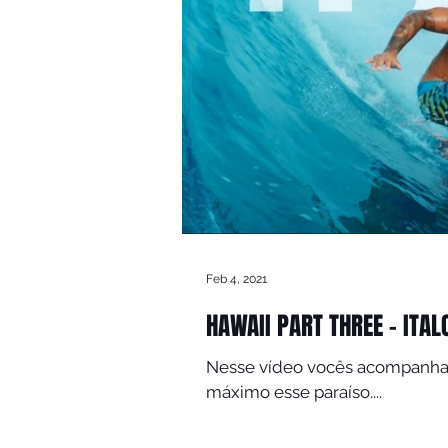
Feb 4, 2021
HAWAII PART THREE - ITAL
Nesse vídeo vocês acompanham meu dia a dia no Hawaii. Semp
máximo esse paraíso....