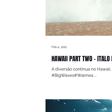
Feb 4, 2021
HAWAII PART TWO - ITALO
A diversão continua no Hawaii,
#BigWaves​#Waimea​ ...