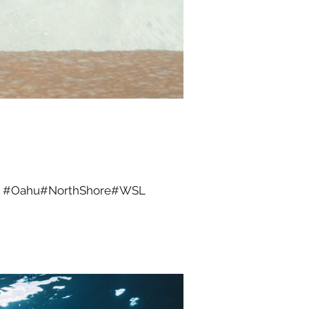
ra. #Oahu​#NorthShore​#WSL​