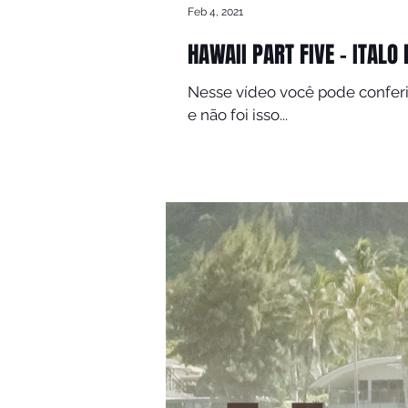
Feb 4, 2021
HAWAII PART FIVE - ITALO
Nesse vídeo você pode conferir tudo o que a
e não foi isso...