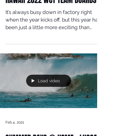
HAWAII 2022 WCT TEAM BOARDS
It’s always busy down in factory right
when the year kicks off, but this year has
been just a little more exciting than
others. That’s...
Load video
Feb 4, 2021