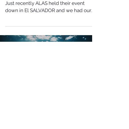
EL SALVADOR
Just in case any of you guys missed it.
Just recently ALAS held their event
down in El SALVADOR and we had our
IF15 model take the win,...
Load video
Dec 7, 2020