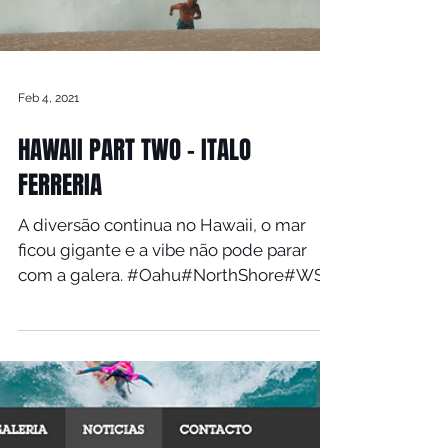
Load video
Feb 4, 2021
HAWAII PART TWO - ITALO
FERRERIA
A diversão continua no Hawaii, o mar
ficou gigante e a vibe não pode parar
com a galera. #Oahu​#NorthShore​#WSL​
#BigWaves​#Waimea​ ...