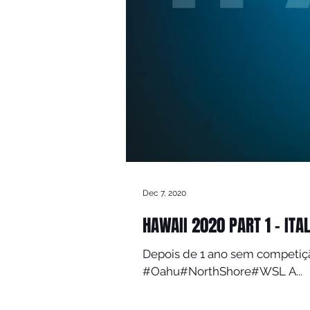
Dec 7, 2020
HAWAII 2020 PART 1 - ITA
Depois de 1 ano sem competiçã
#Oahu#NorthShore#WSL A...