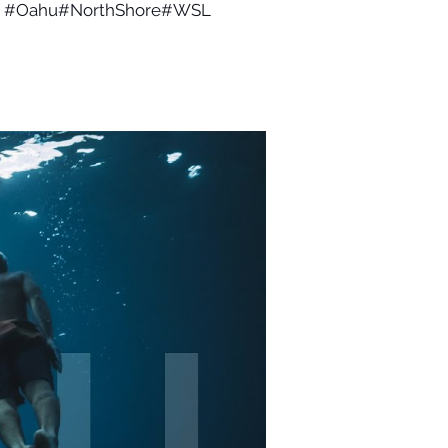
ra. #Oahu​#NorthShore​#WSL​