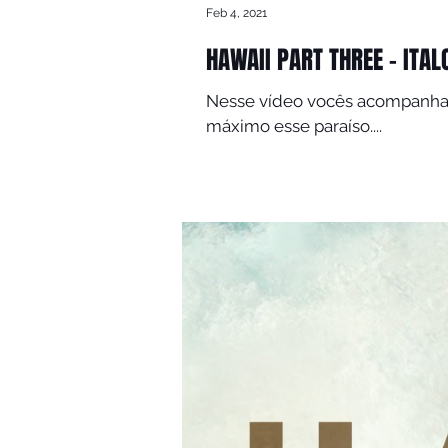
Feb 4, 2021
HAWAII PART THREE - ITAL
Nesse vídeo vocês acompanham meu dia a dia no Hawaii. Semp
máximo esse paraíso....