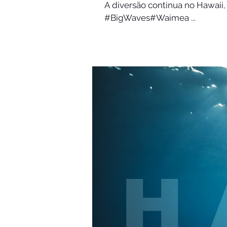
A diversão continua no Hawaii,
#BigWaves​#Waimea​ ...